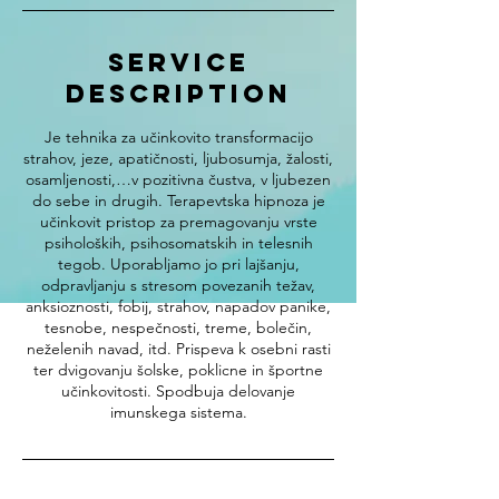
Service
Description
Je tehnika za učinkovito transformacijo
strahov, jeze, apatičnosti, ljubosumja, žalosti,
osamljenosti,…v pozitivna čustva, v ljubezen
do sebe in drugih. Terapevtska hipnoza je
učinkovit pristop za premagovanju vrste
psiholoških, psihosomatskih in telesnih
tegob. Uporabljamo jo pri lajšanju,
odpravljanj u s stresom povezanih težav,
anksioznosti, fobij, strahov, napadov panike,
tesnobe, nespečnosti, treme, bolečin,
neželenih navad, itd. Prispeva k osebni rasti
ter dvigovanju šolske, poklicne in športne
u činkovitosti. Spodbuja de lovanje
imunskega sistema.