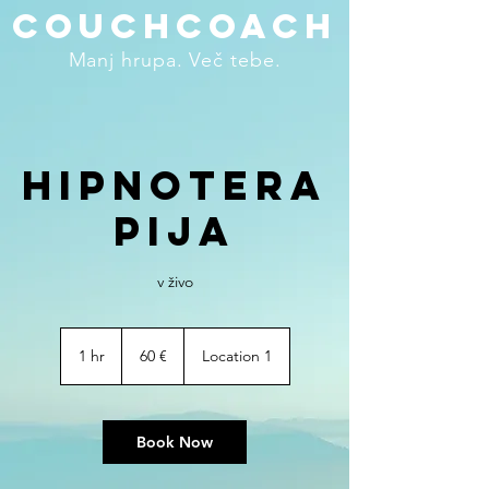
couchcoach
Manj hrupa. Več tebe.
Hipnotera
pija
v živo
60
evrov
1 hr
1
60 €
Location 1
h
Book Now