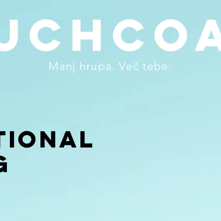
uchco
Manj hrupa. Več tebe.
tional
g