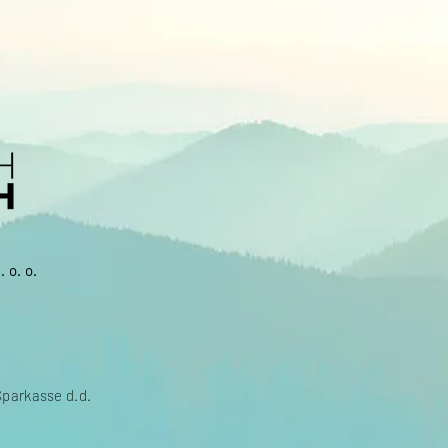
 o. o.
Sparkasse d.d.