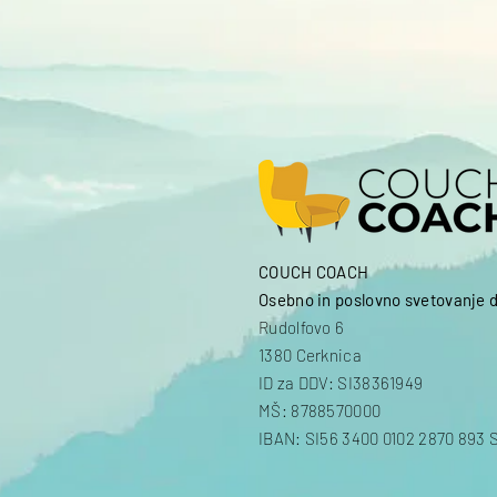
COUCH COACH
Osebno in poslovno svetovanje d.
Rudolfovo 6
1380 Cerknica
ID za DDV: SI38361949
MŠ: 8788570000
IBAN: SI56 3400 0102 2870 893 