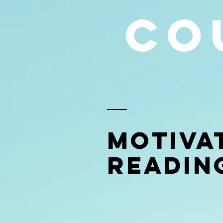
co
Motiva
Readin