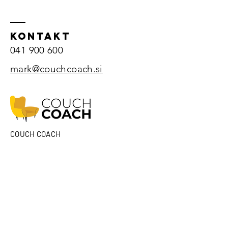
KONTAKT
041 900 600
mark@couchcoach.si
COUCH COACH
Osebno in poslovno svetovanje d. o. o.
Rudolfovo 6
1380 Cerknica
ID za DDV: SI38361949
MŠ:
8788570000
IBAN: SI56
3400 0102 2870 893
Sparkasse
d.d.