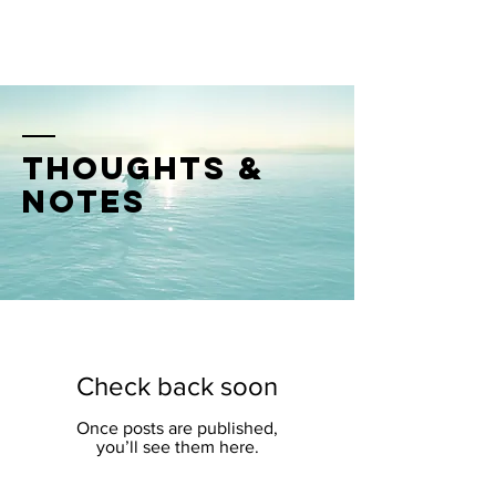
couchcoach
Manj hrupa. Več tebe.
thoughts &
notes
Check back soon
Once posts are published,
you’ll see them here.